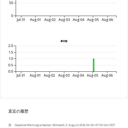
50
0
Jul-31
Aug-01
Aug-02
Aug-03
Aug-04
Aug-05
Aug-06
事件数
2.0
1.5
1.0
0.5
0.0
Jul-31
Aug-01
Aug-02
Aug-03
Aug-04
Aug-05
Aug-06
直近の履歴
Geplante Wartungsarbeiten: Mittwoch, 5. August 2026, 04:00–07:00 Uhr CEST