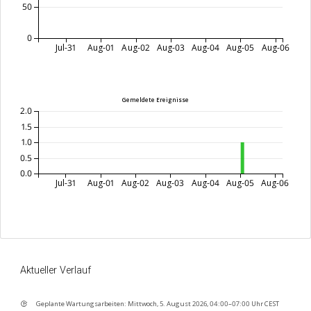
50
0
Jul-31
Aug-01
Aug-02
Aug-03
Aug-04
Aug-05
Aug-06
Gemeldete Ereignisse
2.0
1.5
1.0
0.5
0.0
Jul-31
Aug-01
Aug-02
Aug-03
Aug-04
Aug-05
Aug-06
Aktueller Verlauf
Geplante Wartungsarbeiten: Mittwoch, 5. August 2026, 04:00–07:00 Uhr CEST