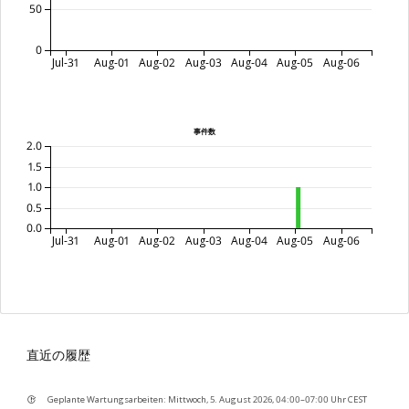
50
0
Jul-31
Aug-01
Aug-02
Aug-03
Aug-04
Aug-05
Aug-06
事件数
2.0
1.5
1.0
0.5
0.0
Jul-31
Aug-01
Aug-02
Aug-03
Aug-04
Aug-05
Aug-06
直近の履歴
Geplante Wartungsarbeiten: Mittwoch, 5. August 2026, 04:00–07:00 Uhr CEST