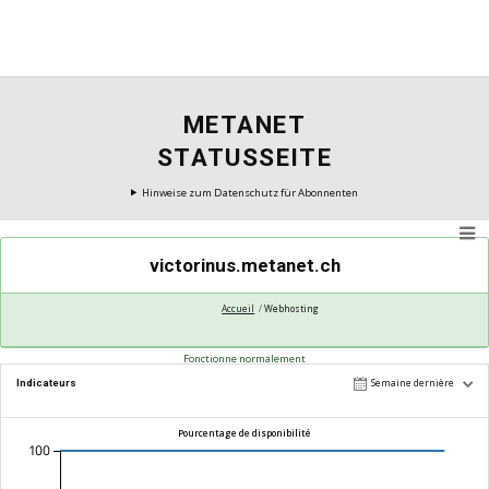
METANET
STATUSSEITE
Hinweise zum Datenschutz für Abonnenten
victorinus.metanet.ch
Accueil
Webhosting
Fonctionne normalement
Indicateurs
Semaine dernière
Pourcentage de disponibilité
100