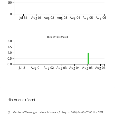
50
0
Jul-31
Aug-01
Aug-02
Aug-03
Aug-04
Aug-05
Aug-06
Incidents signalés
2.0
1.5
1.0
0.5
0.0
Jul-31
Aug-01
Aug-02
Aug-03
Aug-04
Aug-05
Aug-06
Historique récent
Geplante Wartungsarbeiten: Mittwoch, 5. August 2026, 04:00–07:00 Uhr CEST