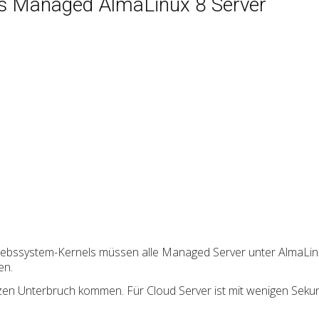
s Managed AlmaLinux 8 Server
iebssystem-Kernels müssen alle Managed Server unter AlmaLinux
en.
en Unterbruch kommen. Für Cloud Server ist mit wenigen Sekun