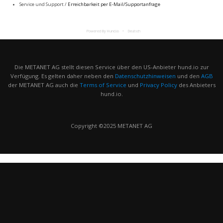
Service und Support /
Erreichbarkeit per E-Mail/Supportanfrage
Powered By Hund.io
Deutsch
Die METANET AG stellt diesen Service über den US-Anbieter hund.io zur
Verfügung. Es gelten daher neben den
Datenschutzhinweisen
und den
AGB
der METANET AG auch die
Terms of Service
und
Privacy Policy
des Anbieters
hund.io.
Copyright ©2025 METANET AG