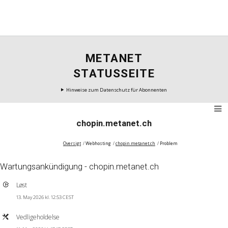
METANET
STATUSSEITE
Hinweise zum Datenschutz für Abonnenten
chopin.metanet.ch
Oversigt
Webhosting
chopin.metanet.ch
Problem
Wartungsankündigung - chopin.metanet.ch
Løst
13. May 2026 kl. 12:53 CEST
Vedligeholdelse