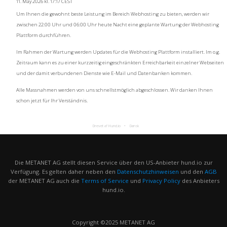
11. May 2026 kl. 17:17 CEST
Um Ihnen die gewohnt beste Leistung im Bereich Webhosting zu bieten, werden wir
zwischen 22:00 Uhr und 06:00 Uhr heute Nacht eine geplante Wartung der Webhosting
Plattform durchführen.
Im Rahmen der Wartung werden Updates für die Webhosting Plattform installiert. Im o.g.
Zeitraum kann es zu einer kurzzeitig eingeschränkten Erreichbarkeit einzelner Webseiten
und der damit verbundenen Dienste wie E-Mail und Datenbanken kommen.
Alle Massnahmen werden von uns schnellstmöglich abgeschlossen. Wir danken Ihnen
schon jetzt für Ihr Verständnis.
Drevet af Hund.io
Dansk
Die METANET AG stellt diesen Service über den US-Anbieter hund.io zur
Verfügung. Es gelten daher neben den
Datenschutzhinweisen
und den
AGB
der METANET AG auch die
Terms of Service
und
Privacy Policy
des Anbieters
hund.io.
Copyright ©2025 METANET AG