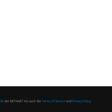
GB
der METANET AG auch die
Terms of Service
und
Privacy Policy