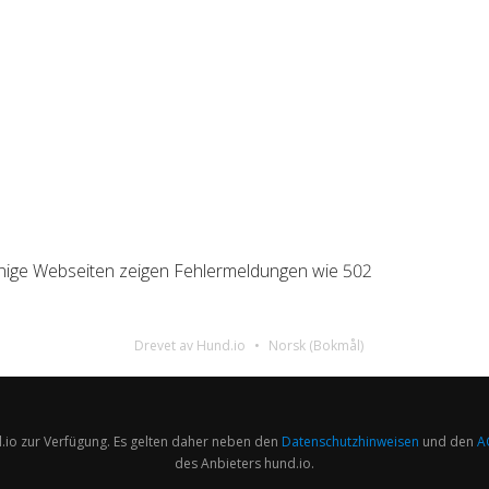
einige Webseiten zeigen Fehlermeldungen wie 502
Drevet av Hund.io
Norsk (Bokmål)
.io zur Verfügung. Es gelten daher neben den
Datenschutzhinweisen
und den
A
des Anbieters hund.io.