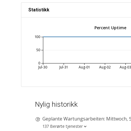
Statistikk
Percent Uptime
100
50
0
Jul-30
Jul-31
Aug-01
Aug-02
Aug-0
Nylig historikk
Geplante Wartungsarbeiten: Mittwoch, 5. August 2026,
137 Berørte tjenester