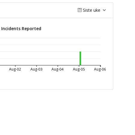
Siste uke
Incidents Reported
Aug-02
Aug-03
Aug-04
Aug-05
Aug-06