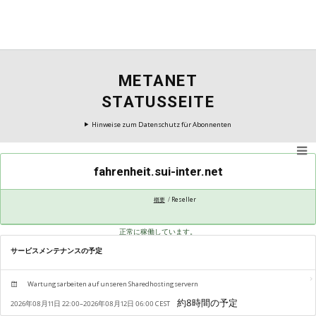
METANET
STATUSSEITE
Hinweise zum Datenschutz für Abonnenten
fahrenheit.sui-inter.net
概要
Reseller
正常に稼働しています。
サービスメンテナンスの予定
Wartungsarbeiten auf unseren Sharedhostingservern
2026年08月11日 22:00–2026年08月12日 06:00 CEST