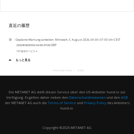
直近の履歴
Geplante Wartungsarbeiten: Mittwoch, 5. August 2026, 04:00–07:00 Uhr CEST
2026年08月05日 04:00–07:00 CEST
137 該当サービス
もっと見る
Powered By Hund.io
日本語
Die METANET AG stellt diesen Service über den US-Anbieter hund.io zur
Verfügung. Es gelten daher neben den
Datenschutzhinweisen
und den
AGB
der METANET AG auch die
Terms of Service
und
Privacy Policy
des Anbieters
hund.io.
Copyright ©2025 METANET AG