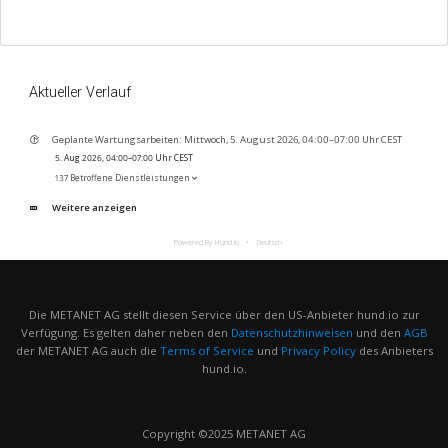
Aktueller Verlauf
Geplante Wartungsarbeiten: Mittwoch, 5. August 2026, 04:00–07:00 Uhr CEST
5. Aug 2026, 04:00–07:00 Uhr CEST
137 Betroffene Dienstleistungen
Weitere anzeigen
Powered By Hund.io
Deutsch
Die METANET AG stellt diesen Service über den US-Anbieter hund.io zur
Verfügung. Es gelten daher neben den
Datenschutzhinweisen
und den
AGB
der METANET AG auch die
Terms of Service
und
Privacy Policy
des Anbieters
hund.io.
Copyright ©2025 METANET AG