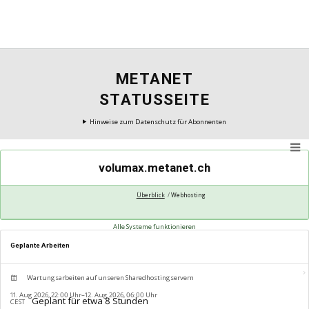
METANET
STATUSSEITE
Hinweise zum Datenschutz für Abonnenten
volumax.metanet.ch
Überblick
Webhosting
Alle Systeme funktionieren
Geplante Arbeiten
Wartungsarbeiten auf unseren Sharedhostingservern
11. Aug 2026, 22:00 Uhr–12. Aug 2026, 06:00 Uhr
CEST