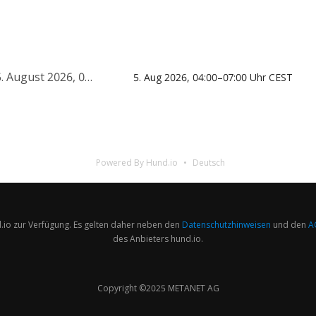
 04:00–07:00 Uhr CEST
5. Aug 2026, 04:00–07:00 Uhr CEST
Powered By Hund.io
Deutsch
.io zur Verfügung. Es gelten daher neben den
Datenschutzhinweisen
und den
A
des Anbieters hund.io.
Copyright ©2025 METANET AG