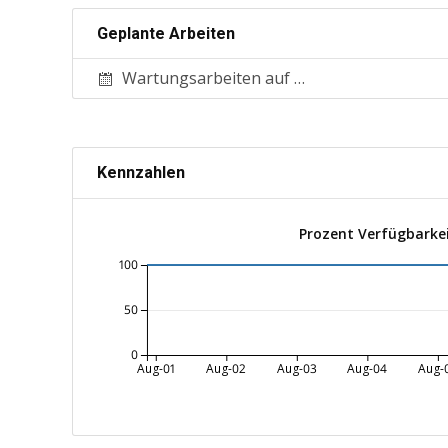
Geplante Arbeiten
Wartungsarbeiten auf unseren Sharedhostingservern
Kennzahlen
Prozent Verfügbarke
100
50
0
Aug-01
Aug-02
Aug-03
Aug-04
Aug-