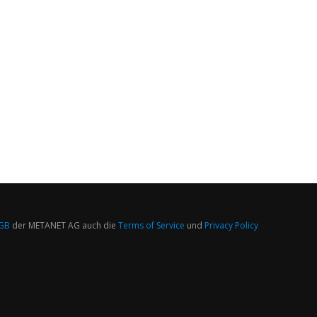
GB
der METANET AG auch die
Terms of Service
und
Privacy Policy