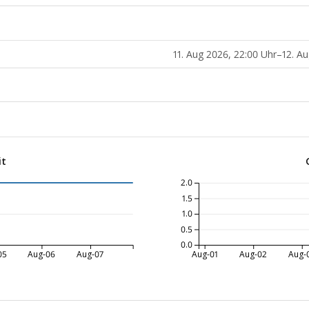
11. Aug 2026, 22:00 Uhr–12. A
it
2.0
1.5
1.0
0.5
0.0
05
Aug-06
Aug-07
Aug-01
Aug-02
Aug-