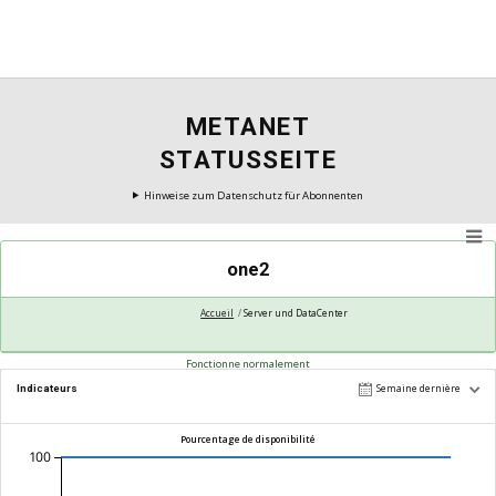
METANET
STATUSSEITE
Hinweise zum Datenschutz für Abonnenten
one2
Accueil
Server und DataCenter
Fonctionne normalement
Indicateurs
Semaine dernière
Pourcentage de disponibilité
100